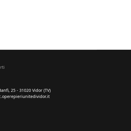
rti
Banfi, 25 - 31020 Vidor (TV)
.operepieriunitedividor.it