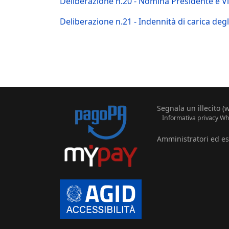
Deliberazione n.20 - Nomina Presidente e V
Deliberazione n.21 - Indennità di carica deg
Segnala un illecito (
Informativa privacy Whi
Amministratori ed esp