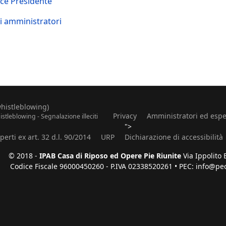
ice Presidente
li amministratori
whistleblowing)
Privacy
Amministratori ed espe
stleblowing - Segnalazione illeciti
">
erti ex art. 32 d.l. 90/2014
URP
Dichiarazione di accessibilità
© 2018 -
IPAB Casa di Riposo ed Opere Pie Riunite
Via Ippolito 
Codice Fiscale 96000450260 - P.IVA 02338520261 • PEC: info@pec