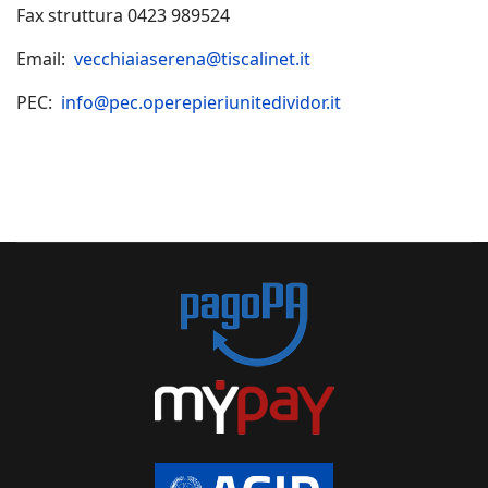
Fax struttura 0423 989524
Email:
vecchiaiaserena@tiscalinet.it
PEC:
info@pec.operepieriunitedividor.it