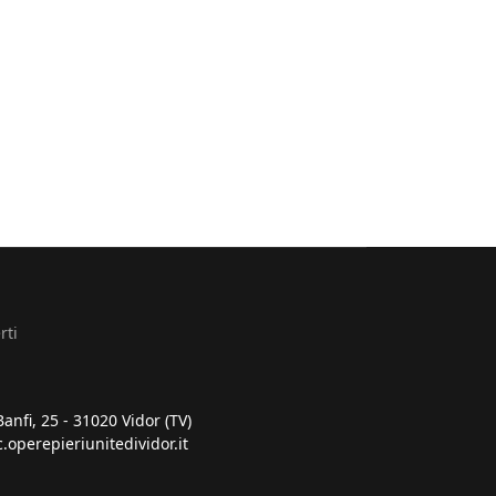
rti
Banfi, 25 - 31020 Vidor (TV)
.operepieriunitedividor.it