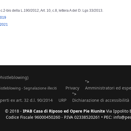
1, c.2-bis della L.190/2012, Art. 10, c.8, lettera A del D. Lgs 33/2013.
2019
 2021
whistleblowing)
">
Privacy
Amministratori ed espe
stleblowing - Segnalazione illeciti
">
erti ex art. 32 d.l. 90/2014
URP
Dichiarazione di accessibilità
© 2018 -
IPAB Casa di Riposo ed Opere Pie Riunite
Via Ippolito 
Codice Fiscale 96000450260 - P.IVA 02338520261 • PEC: info@pec